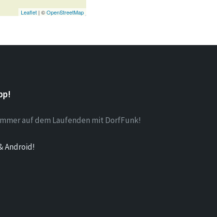
Leaflet
| ©
OpenStreetMap
pp!
 immer auf dem Laufenden mit DorfFunk!
& Android!