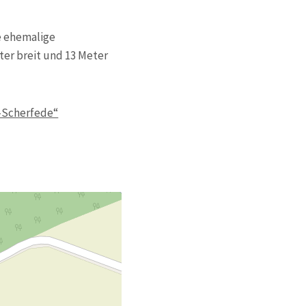
e ehemalige
ter breit und 13 Meter
-Scherfede“