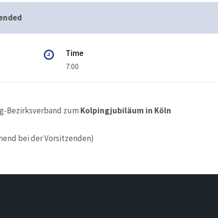
 ended
Time
7:00
ng-Bezirksverband zum
Kolpingjubiläum in Köln
end bei der Vorsitzenden)